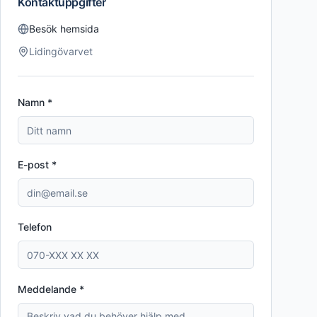
Kontaktuppgifter
Besök hemsida
Lidingövarvet
Namn *
E-post *
Telefon
Meddelande *