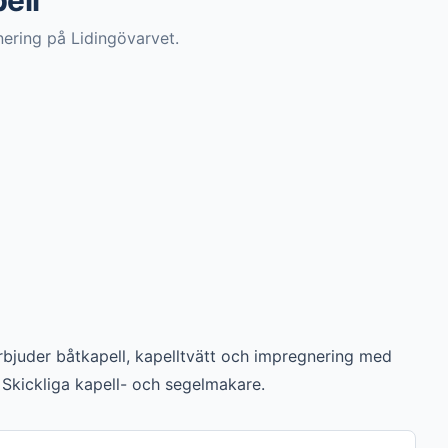
ell
nering på Lidingövarvet.
rbjuder båtkapell, kapelltvätt och impregnering med 
 Skickliga kapell- och segelmakare.