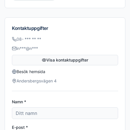
Kontaktuppgifter
08- *** ** **
in***@n***
Visa kontaktuppgifter
Besök hemsida
Andersbergsvägen 4
Namn *
E-post *