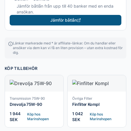
Jämför båtlån från upp till 40 banker med en enda
ansökan.
Jämför båtlån
Länkar markerade med * är affiliate-länkar. Om du handlar eller
ansöker via dem kan vi få en liten provision – utan extra kostnad för
dig.
KÖP TILLBEHÖR
Transmission 75W-90
Övriga Filter
Drevolja 75W-90
Finfilter Kompl
1 944
1 042
Köp hos
Köp hos
Marinshopen
Marinshopen
SEK
SEK