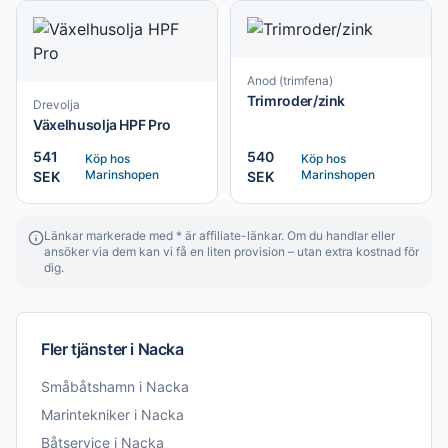
Anod (trimfena)
Trimroder/zink
Drevolja
Växelhusolja HPF Pro
541
540
Köp hos
Köp hos
Marinshopen
Marinshopen
SEK
SEK
Länkar markerade med * är affiliate-länkar. Om du handlar eller
ansöker via dem kan vi få en liten provision – utan extra kostnad för
dig.
Fler tjänster i
Nacka
Småbåtshamn
i
Nacka
Marintekniker
i
Nacka
Båtservice
i
Nacka