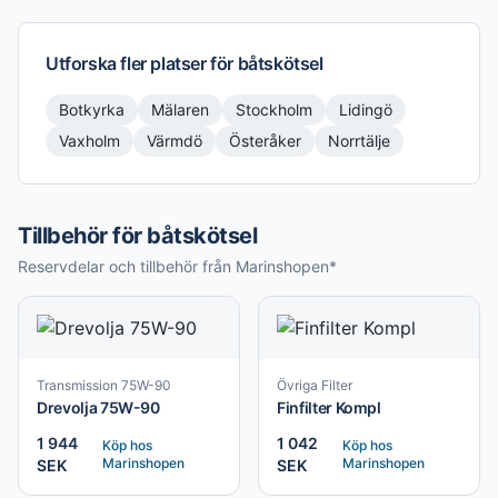
Utforska fler platser för
båtskötsel
Botkyrka
Mälaren
Stockholm
Lidingö
Vaxholm
Värmdö
Österåker
Norrtälje
Tillbehör för båtskötsel
Reservdelar och tillbehör från Marinshopen*
Transmission 75W-90
Övriga Filter
Drevolja 75W-90
Finfilter Kompl
1 944
1 042
Köp hos
Köp hos
Marinshopen
Marinshopen
SEK
SEK