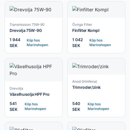
Transmission 75W-90
Övriga Filter
Drevolja 75W-90
Finfilter Kompl
1 944
1 042
Köp hos
Köp hos
Marinshopen
Marinshopen
SEK
SEK
Anod (trimfena)
Trimroder/zink
Drevolja
Växelhusolja HPF Pro
541
540
Köp hos
Köp hos
Marinshopen
Marinshopen
SEK
SEK