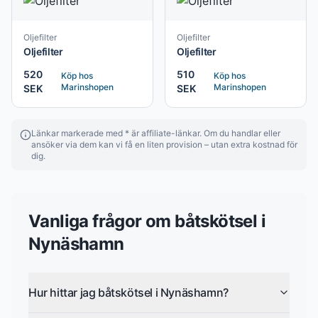
Oljefilter
Oljefilter
Oljefilter
Oljefilter
520
510
Köp hos
Köp hos
Marinshopen
Marinshopen
SEK
SEK
Länkar markerade med * är affiliate-länkar. Om du handlar eller
ansöker via dem kan vi få en liten provision – utan extra kostnad för
dig.
Vanliga frågor om
båtskötsel
i
Nynäshamn
Hur hittar jag båtskötsel i Nynäshamn?