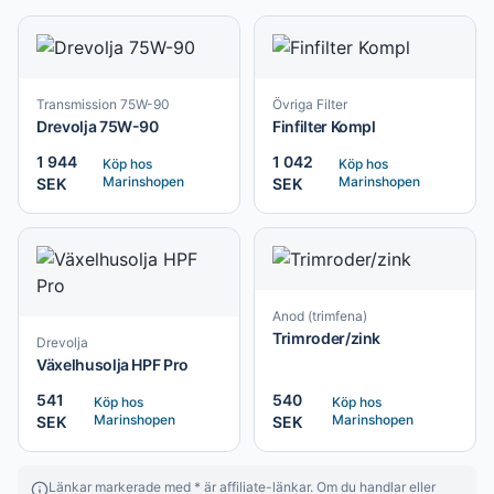
Transmission 75W-90
Övriga Filter
Drevolja 75W-90
Finfilter Kompl
1 944
1 042
Köp hos
Köp hos
Marinshopen
Marinshopen
SEK
SEK
Anod (trimfena)
Trimroder/zink
Drevolja
Växelhusolja HPF Pro
541
540
Köp hos
Köp hos
Marinshopen
Marinshopen
SEK
SEK
Länkar markerade med * är affiliate-länkar. Om du handlar eller