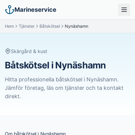
Marineservice
Hem
Tjänster
Båtskötsel
Nynäshamn
Skärgård & kust
Båtskötsel i Nynäshamn
Hitta professionella
båtskötsel
i
Nynäshamn
.
Jämför företag, läs om tjänster och ta kontakt
direkt.
Om
båtskötsel
i
Nynäshamn