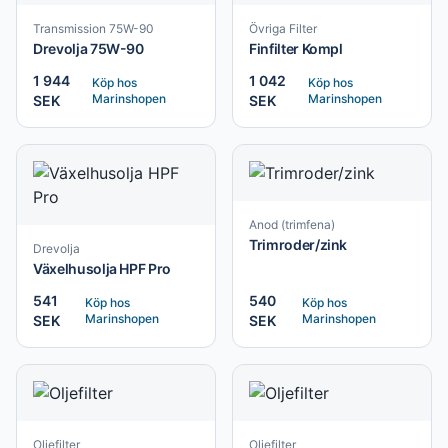
Transmission 75W-90
Övriga Filter
Drevolja 75W-90
Finfilter Kompl
1 944
1 042
Köp hos
Köp hos
Marinshopen
Marinshopen
SEK
SEK
Anod (trimfena)
Trimroder/zink
Drevolja
Växelhusolja HPF Pro
541
540
Köp hos
Köp hos
Marinshopen
Marinshopen
SEK
SEK
Oljefilter
Oljefilter