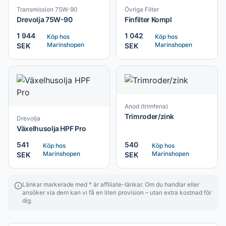
Transmission 75W-90
Övriga Filter
Drevolja 75W-90
Finfilter Kompl
1 944
1 042
Köp hos
Köp hos
Marinshopen
Marinshopen
SEK
SEK
Anod (trimfena)
Trimroder/zink
Drevolja
Växelhusolja HPF Pro
541
540
Köp hos
Köp hos
Marinshopen
Marinshopen
SEK
SEK
Länkar markerade med * är affiliate-länkar. Om du handlar eller
ansöker via dem kan vi få en liten provision – utan extra kostnad för
dig.