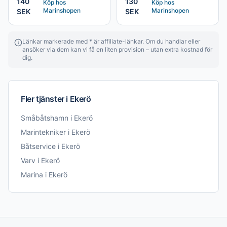
140
130
Köp hos
Köp hos
Marinshopen
Marinshopen
SEK
SEK
Länkar markerade med * är affiliate-länkar. Om du handlar eller
ansöker via dem kan vi få en liten provision – utan extra kostnad för
dig.
Fler tjänster i
Ekerö
Småbåtshamn
i
Ekerö
Marintekniker
i
Ekerö
Båtservice
i
Ekerö
Varv
i
Ekerö
Marina
i
Ekerö