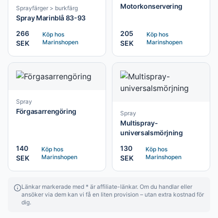
Motorkonservering
Sprayfärger > burkfärg
Spray Marinblå 83-93
266
205
Köp hos
Köp hos
Marinshopen
Marinshopen
SEK
SEK
Spray
Förgasarrengöring
Spray
Multispray-
universalsmörjning
140
130
Köp hos
Köp hos
Marinshopen
Marinshopen
SEK
SEK
Länkar markerade med * är affiliate-länkar. Om du handlar eller
ansöker via dem kan vi få en liten provision – utan extra kostnad för
dig.