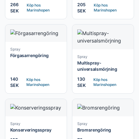
266
205
Köp hos
Köp hos
Marinshopen
Marinshopen
SEK
SEK
Spray
Förgasarrengöring
Spray
Multispray-
universalsmörjning
140
130
Köp hos
Köp hos
Marinshopen
Marinshopen
SEK
SEK
Spray
Spray
Konserveringsspray
Bromsrengöring