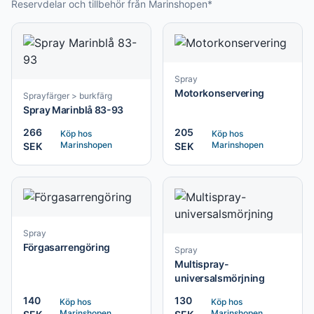
Reservdelar och tillbehör från Marinshopen*
Spray
Motorkonservering
Sprayfärger > burkfärg
Spray Marinblå 83-93
266
205
Köp hos
Köp hos
Marinshopen
Marinshopen
SEK
SEK
Spray
Förgasarrengöring
Spray
Multispray-
universalsmörjning
140
130
Köp hos
Köp hos
Marinshopen
Marinshopen