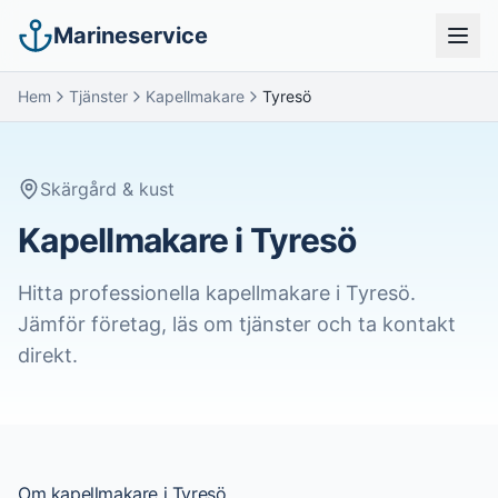
Marineservice
Hem
Tjänster
Kapellmakare
Tyresö
Skärgård & kust
Kapellmakare i Tyresö
Hitta professionella
kapellmakare
i
Tyresö
.
Jämför företag, läs om tjänster och ta kontakt
direkt.
Om
kapellmakare
i
Tyresö