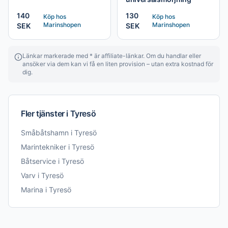
140
130
Köp hos
Köp hos
Marinshopen
Marinshopen
SEK
SEK
Länkar markerade med * är affiliate-länkar. Om du handlar eller
ansöker via dem kan vi få en liten provision – utan extra kostnad för
dig.
Fler tjänster i
Tyresö
Småbåtshamn
i
Tyresö
Marintekniker
i
Tyresö
Båtservice
i
Tyresö
Varv
i
Tyresö
Marina
i
Tyresö