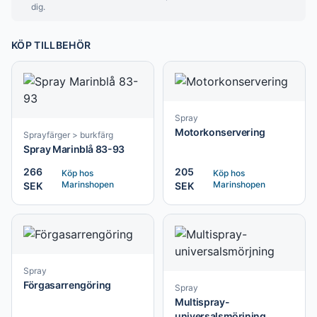
dig.
KÖP TILLBEHÖR
Spray
Motorkonservering
Sprayfärger > burkfärg
Spray Marinblå 83-93
266
205
Köp hos
Köp hos
Marinshopen
Marinshopen
SEK
SEK
Spray
Förgasarrengöring
Spray
Multispray-
universalsmörjning