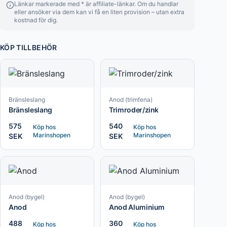
Länkar markerade med * är affiliate-länkar. Om du handlar
eller ansöker via dem kan vi få en liten provision – utan extra
kostnad för dig.
KÖP TILLBEHÖR
Bränsleslang
Anod (trimfena)
Bränsleslang
Trimroder/zink
575
540
Köp hos
Köp hos
Marinshopen
Marinshopen
SEK
SEK
Anod (bygel)
Anod (bygel)
Anod
Anod Aluminium
488
360
Köp hos
Köp hos