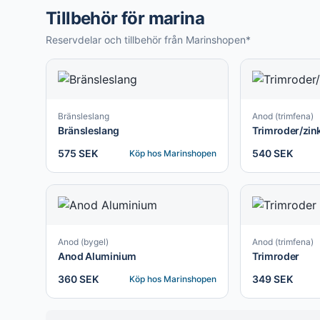
Tillbehör för marina
Reservdelar och tillbehör från Marinshopen*
Bränsleslang
Anod (trimfena)
Bränsleslang
Trimroder/zin
575 SEK
540 SEK
Köp hos
Marinshopen
Anod (bygel)
Anod (trimfena)
Anod Aluminium
Trimroder
360 SEK
349 SEK
Köp hos
Marinshopen