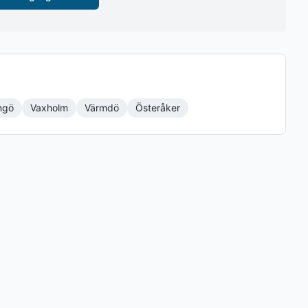
ngö
Vaxholm
Värmdö
Österåker