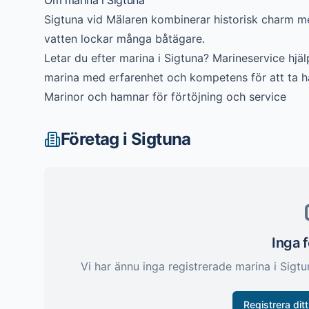
Om
marina
i
Sigtuna
Sigtuna vid Mälaren kombinerar historisk charm 
vatten lockar många båtägare.
Letar du efter
marina
i
Sigtuna
? Marineservice hjälp
marina
med erfarenhet och kompetens för att ta h
Marinor och hamnar för förtöjning och service
Företag i
Sigtuna
Inga 
Vi har ännu inga registrerade
marina
i
Sigtu
Registrera ditt