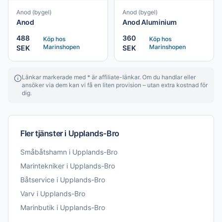
Anod (bygel)
Anod (bygel)
Anod
Anod Aluminium
488
360
Köp hos
Köp hos
Marinshopen
Marinshopen
SEK
SEK
Länkar markerade med * är affiliate-länkar. Om du handlar eller
ansöker via dem kan vi få en liten provision – utan extra kostnad för
dig.
Fler tjänster i
Upplands-Bro
Småbåtshamn
i
Upplands-Bro
Marintekniker
i
Upplands-Bro
Båtservice
i
Upplands-Bro
Varv
i
Upplands-Bro
Marinbutik
i
Upplands-Bro