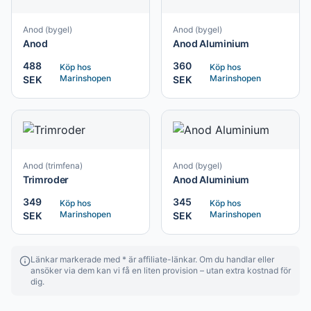
Anod (bygel)
Anod (bygel)
Anod
Anod Aluminium
488
360
Köp hos
Köp hos
Marinshopen
Marinshopen
SEK
SEK
Anod (trimfena)
Anod (bygel)
Trimroder
Anod Aluminium
349
345
Köp hos
Köp hos
Marinshopen
Marinshopen
SEK
SEK
Länkar markerade med * är affiliate-länkar. Om du handlar eller
ansöker via dem kan vi få en liten provision – utan extra kostnad för
dig.