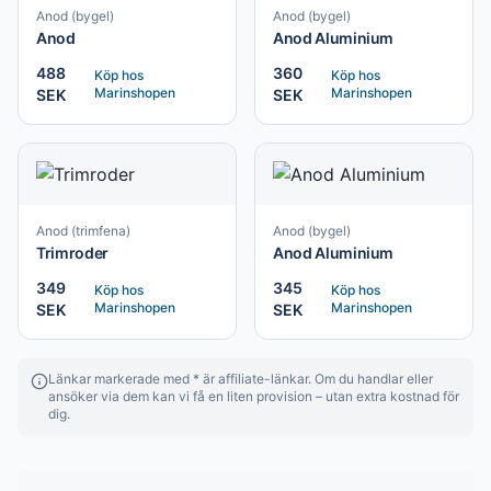
Anod (bygel)
Anod (bygel)
Anod
Anod Aluminium
488
360
Köp hos
Köp hos
Marinshopen
Marinshopen
SEK
SEK
Anod (trimfena)
Anod (bygel)
Trimroder
Anod Aluminium
349
345
Köp hos
Köp hos
Marinshopen
Marinshopen
SEK
SEK
Länkar markerade med * är affiliate-länkar. Om du handlar eller
ansöker via dem kan vi få en liten provision – utan extra kostnad för
dig.