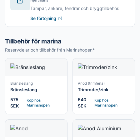
Hjertmans
Tampar, ankare, fendrar och bryggtillbehör.
Se förtöjning
Tillbehör för marina
Reservdelar och tillbehör från Marinshopen*
Bränsleslang
Anod (trimfena)
Bränsleslang
Trimroder/zink
575
540
Köp hos
Köp hos
Marinshopen
Marinshopen
SEK
SEK