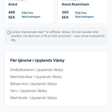
Anod
Anod Aluminium
488
360
Köp hos
Köp hos
Marinshopen
Marinshopen
SEK
SEK
Länkar markerade med * är affiliate-länkar. Om du handlar eller
ansöker via dem kan vi få en liten provision – utan extra kostnad för
dig.
Fler tjänster i
Upplands Väsby
Småbåtshamn
i
Upplands Väsby
Marintekniker
i
Upplands Väsby
Båtservice
i
Upplands Väsby
Varv
i
Upplands Väsby
Marinbutik
i
Upplands Väsby