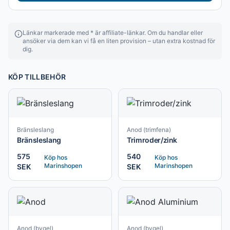
Länkar markerade med * är affiliate-länkar. Om du handlar eller
ansöker via dem kan vi få en liten provision – utan extra kostnad för
dig.
KÖP TILLBEHÖR
Bränsleslang
Anod (trimfena)
Bränsleslang
Trimroder/zink
575
540
Köp hos
Köp hos
Marinshopen
Marinshopen
SEK
SEK
Anod (bygel)
Anod (bygel)