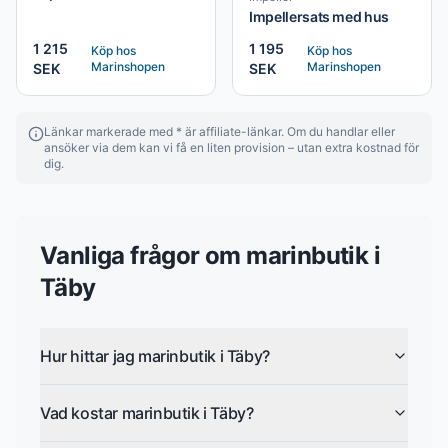
Impellersats med hus
1 215
1 195
Köp hos
Köp hos
Marinshopen
Marinshopen
SEK
SEK
Länkar markerade med * är affiliate-länkar. Om du handlar eller
ansöker via dem kan vi få en liten provision – utan extra kostnad för
dig.
Vanliga frågor om
marinbutik
i
Täby
Hur hittar jag marinbutik i Täby?
Vad kostar marinbutik i Täby?