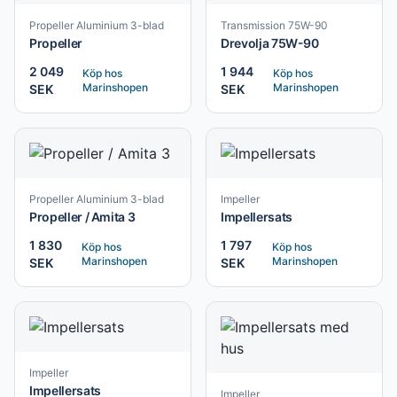
Propeller Aluminium 3-blad
Transmission 75W-90
Propeller
Drevolja 75W-90
2 049
1 944
Köp hos
Köp hos
Marinshopen
Marinshopen
SEK
SEK
Propeller Aluminium 3-blad
Impeller
Propeller / Amita 3
Impellersats
1 830
1 797
Köp hos
Köp hos
Marinshopen
Marinshopen
SEK
SEK
Impeller
Impellersats
Impeller