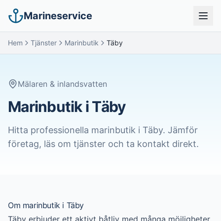
Marineservice
Hem
Tjänster
Marinbutik
Täby
Mälaren & inlandsvatten
Marinbutik i Täby
Hitta professionella
marinbutik
i
Täby
. Jämför
företag, läs om tjänster och ta kontakt direkt.
Om
marinbutik
i
Täby
Täby erbjuder ett aktivt båtliv med många möjligheter