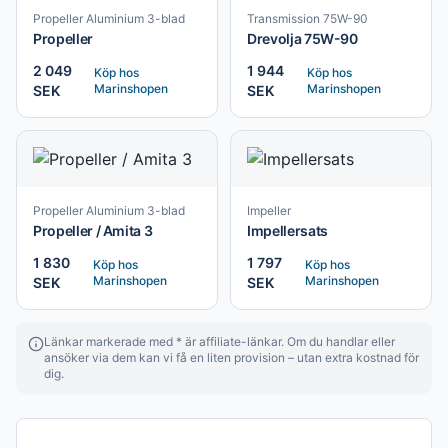
Propeller Aluminium 3-blad
Transmission 75W-90
Propeller
Drevolja 75W-90
2 049
1 944
Köp hos
Köp hos
Marinshopen
Marinshopen
SEK
SEK
Propeller Aluminium 3-blad
Impeller
Propeller / Amita 3
Impellersats
1 830
1 797
Köp hos
Köp hos
Marinshopen
Marinshopen
SEK
SEK
Länkar markerade med * är affiliate-länkar. Om du handlar eller
ansöker via dem kan vi få en liten provision – utan extra kostnad för
dig.