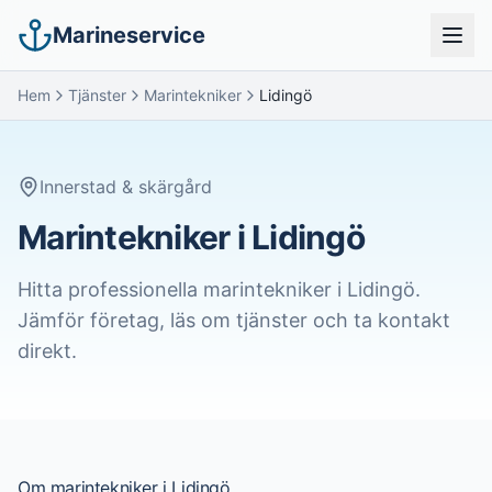
Marineservice
Hem
Tjänster
Marintekniker
Lidingö
Innerstad & skärgård
Marintekniker i Lidingö
Hitta professionella
marintekniker
i
Lidingö
.
Jämför företag, läs om tjänster och ta kontakt
direkt.
Om
marintekniker
i
Lidingö