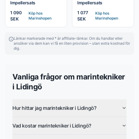
Impellersats
Impellersats
1 090
1 077
Köp hos
Köp hos
Marinshopen
Marinshopen
SEK
SEK
Länkar markerade med * är affiliate-länkar. Om du handlar eller
ansöker via dem kan vi få en liten provision – utan extra kostnad för
dig.
Vanliga frågor om
marintekniker
i
Lidingö
Hur hittar jag marintekniker i Lidingö?
Vad kostar marintekniker i Lidingö?