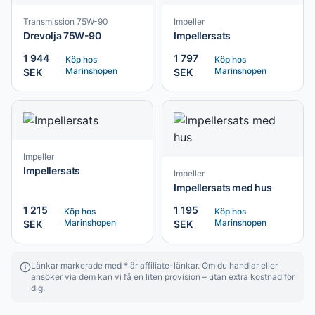
Transmission 75W-90
Impeller
Drevolja 75W-90
Impellersats
1 944
1 797
Köp hos
Köp hos
Marinshopen
Marinshopen
SEK
SEK
Impeller
Impellersats
Impeller
Impellersats med hus
1 215
1 195
Köp hos
Köp hos
Marinshopen
Marinshopen
SEK
SEK
Länkar markerade med * är affiliate-länkar. Om du handlar eller
ansöker via dem kan vi få en liten provision – utan extra kostnad för
dig.