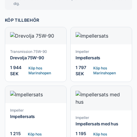
dig.
KÖP TILLBEHÖR
Transmission 75W-90
Impeller
Drevolja 75W-90
Impellersats
1 944
1 797
Köp hos
Köp hos
Marinshopen
Marinshopen
SEK
SEK
Impeller
Impellersats
Impeller
Impellersats med hus
1 215
1 195
Köp hos
Köp hos