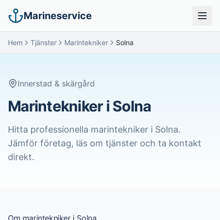
Marineservice
Hem
Tjänster
Marintekniker
Solna
Innerstad & skärgård
Marintekniker i Solna
Hitta professionella
marintekniker
i
Solna
.
Jämför företag, läs om tjänster och ta kontakt
direkt.
Om
marintekniker
i
Solna