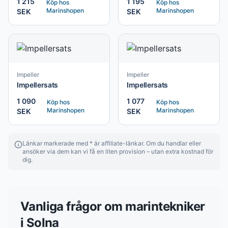
1 215
1 195
Köp hos
Köp hos
Marinshopen
Marinshopen
SEK
SEK
Impeller
Impeller
Impellersats
Impellersats
1 090
1 077
Köp hos
Köp hos
Marinshopen
Marinshopen
SEK
SEK
Länkar markerade med * är affiliate-länkar. Om du handlar eller
ansöker via dem kan vi få en liten provision – utan extra kostnad för
dig.
Vanliga frågor om
marintekniker
i
Solna