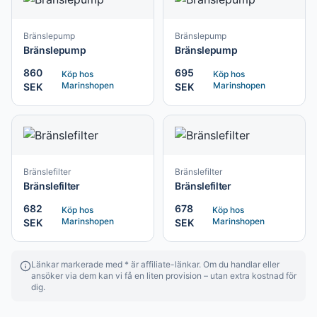
Bränslepump
Bränslepump
Bränslepump
Bränslepump
860
695
Köp hos
Köp hos
Marinshopen
Marinshopen
SEK
SEK
Bränslefilter
Bränslefilter
Bränslefilter
Bränslefilter
682
678
Köp hos
Köp hos
Marinshopen
Marinshopen
SEK
SEK
Länkar markerade med * är affiliate-länkar. Om du handlar eller
ansöker via dem kan vi få en liten provision – utan extra kostnad för
dig.