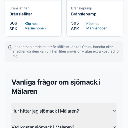
Bränslefilter
Bränslepump
Bränslefilter
Bränslepump
606
595
Köp hos
Köp hos
Marinshopen
Marinshopen
SEK
SEK
Länkar markerade med * är affiliate-länkar. Om du handlar eller
ansöker via dem kan vi få en liten provision – utan extra kostnad för
dig.
Vanliga frågor om
sjömack
i
Mälaren
Hur hittar jag sjömack i Mälaren?
Vad kostar sjömack i Mälaren?