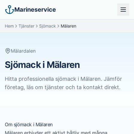
Marineservice
Hem
Tjänster
Sjömack
Mälaren
Mälardalen
Sjömack i Mälaren
Hitta professionella
sjömack
i
Mälaren
. Jämför
företag, läs om tjänster och ta kontakt direkt.
Om
sjömack
i
Mälaren
Mälaren erbjuder ett aktivt båtliv med många