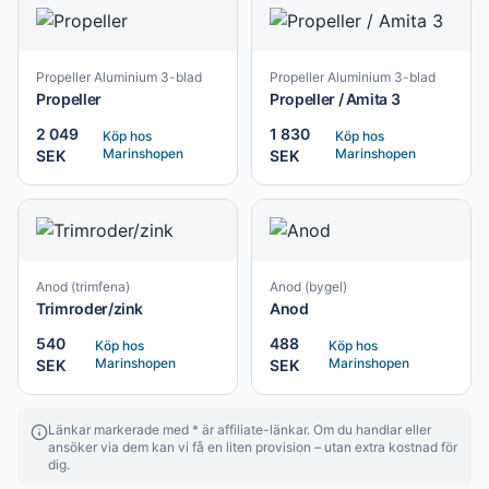
Propeller Aluminium 3-blad
Propeller Aluminium 3-blad
Propeller
Propeller / Amita 3
2 049
1 830
Köp hos
Köp hos
Marinshopen
Marinshopen
SEK
SEK
Anod (trimfena)
Anod (bygel)
Trimroder/zink
Anod
540
488
Köp hos
Köp hos
Marinshopen
Marinshopen
SEK
SEK
Länkar markerade med * är affiliate-länkar. Om du handlar eller
ansöker via dem kan vi få en liten provision – utan extra kostnad för
dig.