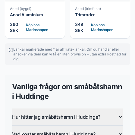
Anod (bygel)
Anod (trimfena)
Anod Aluminium
Trimroder
360
349
Köp hos
Köp hos
Marinshopen
Marinshopen
SEK
SEK
Länkar markerade med * är affiliate-länkar. Om du handlar eller
ansöker via dem kan vi få en liten provision – utan extra kostnad för
dig.
Vanliga frågor om
småbåtshamn
i
Huddinge
Hur hittar jag småbåtshamn i Huddinge?
Vad kostar småbåtshamn i Huddinge?