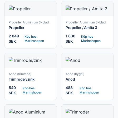
Propeller Aluminium 3-blad
Propeller Aluminium 3-blad
Propeller
Propeller / Amita 3
2 049
1 830
Köp hos
Köp hos
Marinshopen
Marinshopen
SEK
SEK
Anod (trimfena)
Anod (bygel)
Trimroder/zink
Anod
540
488
Köp hos
Köp hos
Marinshopen
Marinshopen
SEK
SEK