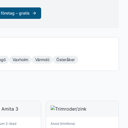
 företag – gratis
ngö
Vaxholm
Värmdö
Österåker
ium 3-blad
Anod (trimfena)