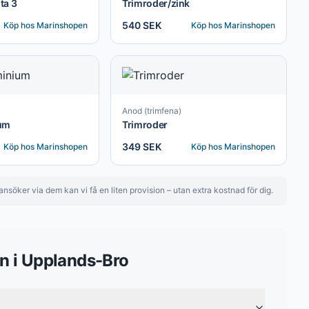
ta 3
Trimroder/zink
540 SEK
Köp hos
Marinshopen
Köp hos
Marinshopen
Anod (trimfena)
um
Trimroder
349 SEK
Köp hos
Marinshopen
Köp hos
Marinshopen
nsöker via dem kan vi få en liten provision – utan extra kostnad för dig.
n
i
Upplands-Bro