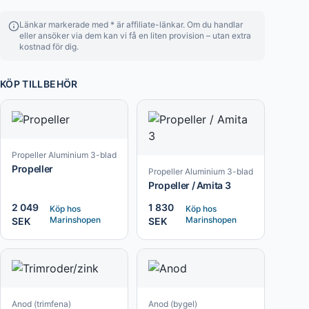
Länkar markerade med * är affiliate-länkar. Om du handlar
eller ansöker via dem kan vi få en liten provision – utan extra
kostnad för dig.
KÖP TILLBEHÖR
Propeller Aluminium 3-blad
Propeller
Propeller Aluminium 3-blad
Propeller / Amita 3
2 049
1 830
Köp hos
Köp hos
Marinshopen
Marinshopen
SEK
SEK
Anod (trimfena)
Anod (bygel)