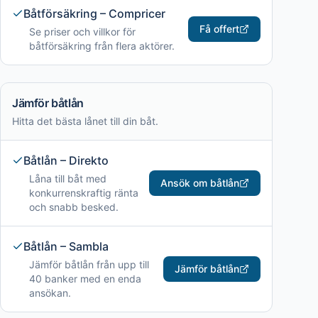
Båtförsäkring – Compricer
Få offert
Se priser och villkor för
båtförsäkring från flera aktörer.
Jämför båtlån
Hitta det bästa lånet till din båt.
Båtlån – Direkto
Låna till båt med
Ansök om båtlån
konkurrenskraftig ränta
och snabb besked.
Båtlån – Sambla
Jämför båtlån från upp till
Jämför båtlån
40 banker med en enda
ansökan.