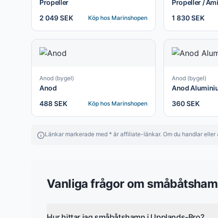
Propeller
Propeller / Ami
2 049 SEK
1 830 SEK
Köp hos
Marinshopen
Anod (bygel)
Anod (bygel)
Anod
Anod Alumini
488 SEK
360 SEK
Köp hos
Marinshopen
Länkar markerade med * är affiliate-länkar. Om du handlar eller a
Vanliga frågor om
småbåtsham
Hur hittar jag småbåtshamn i Upplands-Bro?