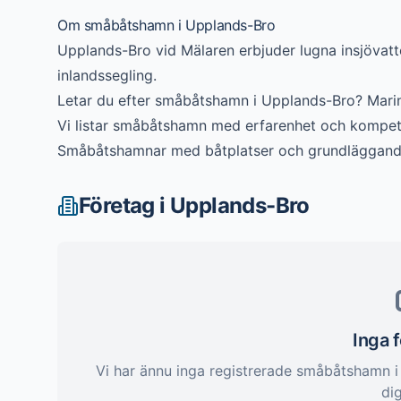
Om
småbåtshamn
i
Upplands-Bro
Upplands-Bro vid Mälaren erbjuder lugna insjövatte
inlandssegling.
Letar du efter
småbåtshamn
i
Upplands-Bro
? Mari
Vi listar
småbåtshamn
med erfarenhet och kompeten
Småbåtshamnar med båtplatser och grundläggande
Företag i
Upplands-Bro
Inga 
Vi har ännu inga registrerade
småbåtshamn
dig