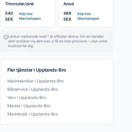
Trimroder/zink
Anod
540
488
Köp hos
Köp hos
Marinshopen
Marinshopen
SEK
SEK
Länkar markerade med * är affiliate-länkar. Om du handlar
eller ansöker via dem kan vi få en liten provision – utan extra
kostnad för dig.
Fler tjänster i
Upplands-Bro
Marintekniker
i
Upplands-Bro
Båtservice
i
Upplands-Bro
Varv
i
Upplands-Bro
Marina
i
Upplands-Bro
Marinbutik
i
Upplands-Bro