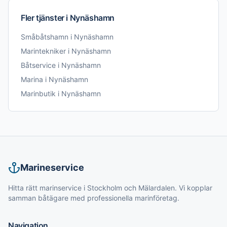
Fler tjänster i
Nynäshamn
Småbåtshamn
i
Nynäshamn
Marintekniker
i
Nynäshamn
Båtservice
i
Nynäshamn
Marina
i
Nynäshamn
Marinbutik
i
Nynäshamn
Marineservice
Hitta rätt marinservice i Stockholm och Mälardalen. Vi kopplar
samman båtägare med professionella marinföretag.
Navigation