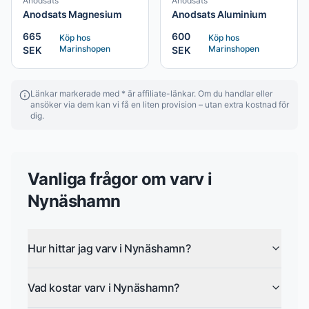
Anodsats
Anodsats
Anodsats Magnesium
Anodsats Aluminium
665
600
Köp hos
Köp hos
Marinshopen
Marinshopen
SEK
SEK
Länkar markerade med * är affiliate-länkar. Om du handlar eller
ansöker via dem kan vi få en liten provision – utan extra kostnad för
dig.
Vanliga frågor om
varv
i
Nynäshamn
Hur hittar jag varv i Nynäshamn?
Vad kostar varv i Nynäshamn?