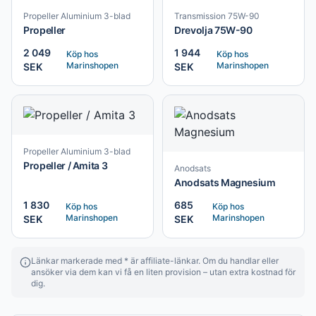
Propeller Aluminium 3-blad
Transmission 75W-90
Propeller
Drevolja 75W-90
2 049
1 944
Köp hos
Köp hos
Marinshopen
Marinshopen
SEK
SEK
Propeller Aluminium 3-blad
Propeller / Amita 3
Anodsats
Anodsats Magnesium
1 830
685
Köp hos
Köp hos
Marinshopen
Marinshopen
SEK
SEK
Länkar markerade med * är affiliate-länkar. Om du handlar eller
ansöker via dem kan vi få en liten provision – utan extra kostnad för
dig.