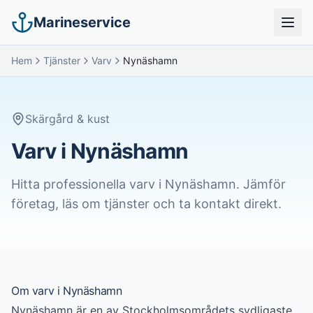
Marineservice
Hem
Tjänster
Varv
Nynäshamn
Skärgård & kust
Varv i Nynäshamn
Hitta professionella
varv
i
Nynäshamn
. Jämför
företag, läs om tjänster och ta kontakt direkt.
Om
varv
i
Nynäshamn
Nynäshamn är en av Stockholmsområdets sydligaste