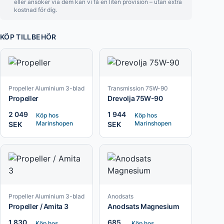
eller ansöker via dem kan vi få en liten provision – utan extra
kostnad för dig.
KÖP TILLBEHÖR
Propeller Aluminium 3-blad
Transmission 75W-90
Propeller
Drevolja 75W-90
2 049
1 944
Köp hos
Köp hos
Marinshopen
Marinshopen
SEK
SEK
Propeller Aluminium 3-blad
Anodsats
Propeller / Amita 3
Anodsats Magnesium
1 830
685
Köp hos
Köp hos