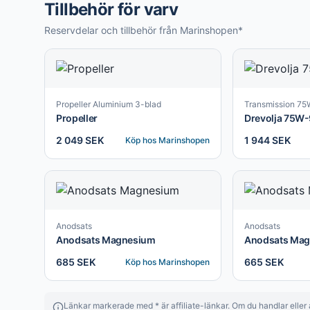
Tillbehör för varv
Reservdelar och tillbehör från Marinshopen*
Propeller Aluminium 3-blad
Transmission 7
Propeller
Drevolja 75W
2 049 SEK
1 944 SEK
Köp hos
Marinshopen
Anodsats
Anodsats
Anodsats Magnesium
Anodsats Ma
685 SEK
665 SEK
Köp hos
Marinshopen
Länkar markerade med * är affiliate-länkar. Om du handlar eller a