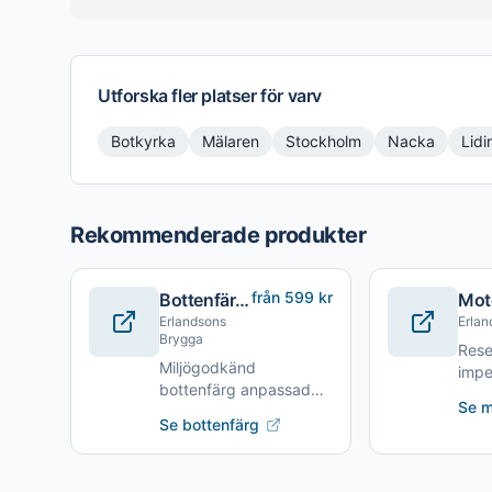
Utforska fler platser för
varv
Botkyrka
Mälaren
Stockholm
Nacka
Lidi
Rekommenderade produkter
från 599 kr
Bottenfärg
Moto
Erlandsons
Erlan
för
Brygga
Reser
Östersjön
Miljögodkänd
impel
bottenfärg anpassad
moto
Se m
för svenska
Se bottenfärg
förhållanden.