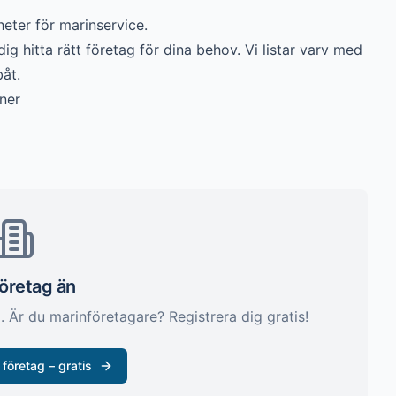
eter för marinservice.
ig hitta rätt företag för dina behov. Vi listar
varv
med
åt.
ner
företag än
m
. Är du marinföretagare? Registrera dig gratis!
 företag – gratis