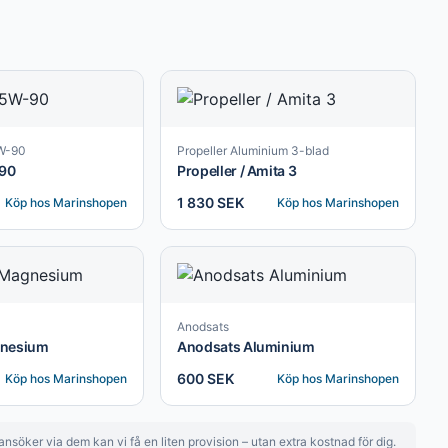
5W-90
Propeller Aluminium 3-blad
-90
Propeller / Amita 3
1 830 SEK
Köp hos
Marinshopen
Köp hos
Marinshopen
Anodsats
gnesium
Anodsats Aluminium
600 SEK
Köp hos
Marinshopen
Köp hos
Marinshopen
nsöker via dem kan vi få en liten provision – utan extra kostnad för dig.