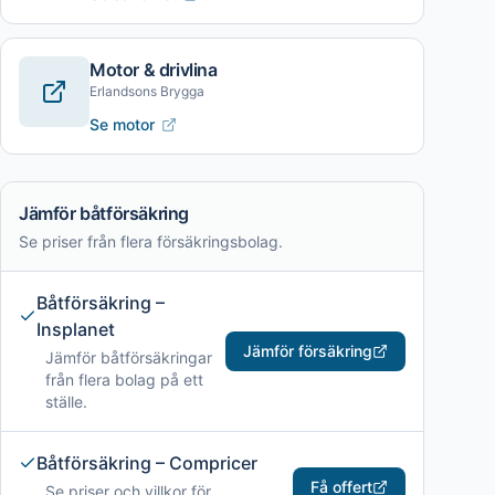
Motor & drivlina
Erlandsons Brygga
Se motor
Jämför båtförsäkring
Se priser från flera försäkringsbolag.
Båtförsäkring –
Insplanet
Jämför försäkring
Jämför båtförsäkringar
från flera bolag på ett
ställe.
Båtförsäkring – Compricer
Få offert
Se priser och villkor för