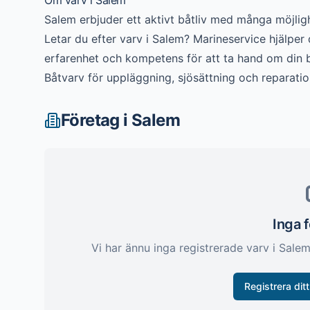
Om
varv
i
Salem
Salem erbjuder ett aktivt båtliv med många möjligh
Letar du efter
varv
i
Salem
? Marineservice hjälper d
erfarenhet och kompetens för att ta hand om din b
Båtvarv för uppläggning, sjösättning och reparatio
Företag i
Salem
Inga 
Vi har ännu inga registrerade
varv
i
Sale
Registrera ditt