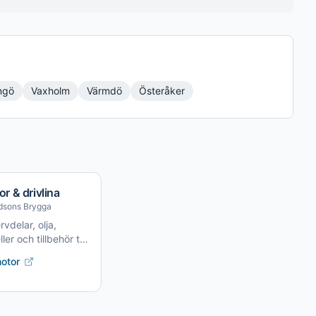
ngö
Vaxholm
Värmdö
Österåker
r & drivlina
dsons Brygga
vdelar, olja,
ler och tillbehör till
r och drev.
otor