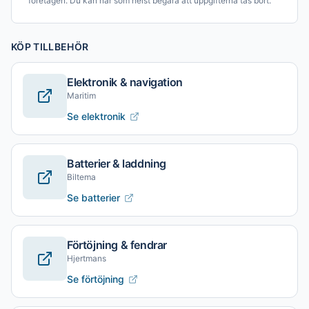
företagen. Du kan när som helst begära att uppgifterna tas bort.
KÖP TILLBEHÖR
Elektronik & navigation
Maritim
Se elektronik
Batterier & laddning
Biltema
Se batterier
Förtöjning & fendrar
Hjertmans
Se förtöjning