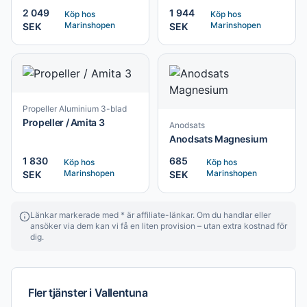
2 049
1 944
Köp hos
Köp hos
Marinshopen
Marinshopen
SEK
SEK
Propeller Aluminium 3-blad
Propeller / Amita 3
Anodsats
Anodsats Magnesium
1 830
685
Köp hos
Köp hos
Marinshopen
Marinshopen
SEK
SEK
Länkar markerade med * är affiliate-länkar. Om du handlar eller
ansöker via dem kan vi få en liten provision – utan extra kostnad för
dig.
Fler tjänster i
Vallentuna